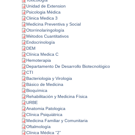
Toxicología
Unidad de Extension
Psicologia Médica
Clinica Medica 3
Medicina Preventiva y Social
Otorrinolaringología
Métodos Cuantitativos
Endocrinología
DEM
Clínica Medica C
Hemoterapia
Departamento De Desarrollo Biotecnológico
CTI
Bacteriologia y Virologia
Básico de Medicina
Bioquímica
Rehabilitación y Medicina Física
URBE
Anatomia Patologica
Clínica Psiquiátrica
Medicina Familiar y Comunitaria
Oftalmología
Clínica Médica “2”