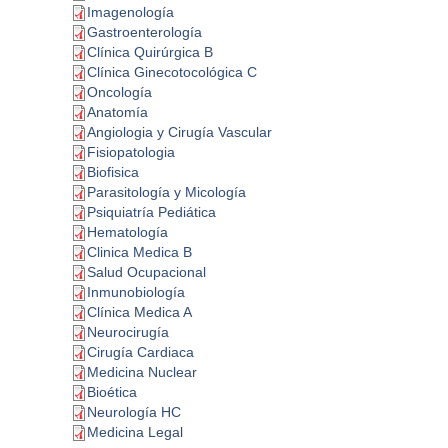
Imagenología
Gastroenterología
Clínica Quirúrgica B
Clínica Ginecotocológica C
Oncología
Anatomía
Angiologia y Cirugía Vascular
Fisiopatologia
Biofisica
Parasitología y Micología
Psiquiatría Pediática
Hematología
Clinica Medica B
Salud Ocupacional
Inmunobiología
Clínica Medica A
Neurocirugía
Cirugía Cardiaca
Medicina Nuclear
Bioética
Neurología HC
Medicina Legal