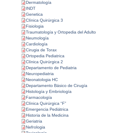
Dermatología
INDT
Genetica
Clínica Quirúrgica 3
Fisiologia
Traumatología y Ortopedia del Adulto
Neumología
Cardiología
Cirugia de Torax
Ortopedia Pediatrica
Clínica Quirúrgica 2
Departamento de Pediatria
Neuropediatria
Neonatologia HC
Departamento Básico de Cirugía
Histología y Embriología
Farmacología
Clínica Quirúrgica “F”
Emergencia Pediátrica
Historia de la Medicina
Geriatria
Nefrologia